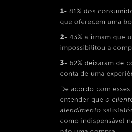
1-
81% dos consumidor
que oferecem uma bo
2-
43% afirmam que um
impossibilitou a com
3-
62% deixaram de c
conta de uma experiên
De acordo com esses 
entender que
o clien
atendimento
satisfató
como indispensável na
não uma compra.