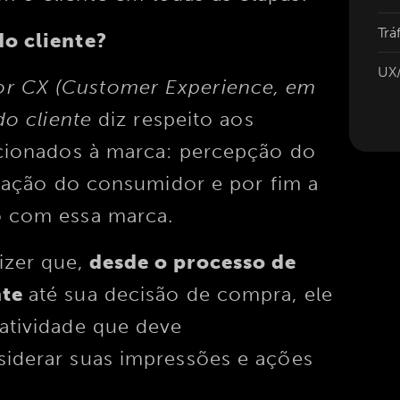
Trá
do cliente?
UX/
or CX (Customer Experience, em
do cliente
diz respeito aos
acionados à marca: percepção do
teração do consumidor e por fim a
ão com essa marca.
zer que,
desde o processo de
nte
até sua decisão de compra, ele
atividade que deve
iderar suas impressões e ações