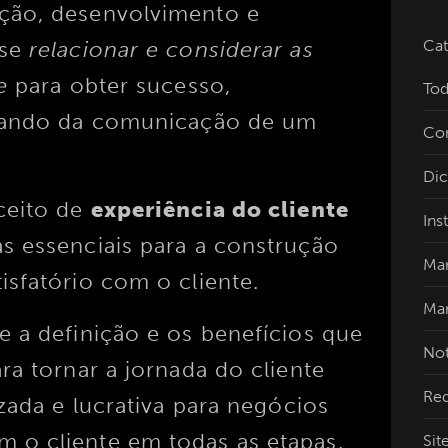
ção, desenvolvimento e
 se
relacionar e considerar as
Cat
e
para obter sucesso,
Tod
atando da comunicação de um
Co
Dic
ceito de
experiência do cliente
Ins
s essenciais para a construção
Mar
isfatório com o cliente.
Mar
e a definição e os benefícios que
Not
ra tornar a jornada do cliente
Red
izada e lucrativa para negócios
 o cliente em todas as etapas.
Sit