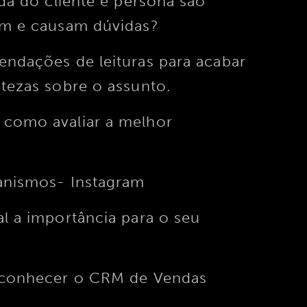
ada do cliente e persona são
am e causam dúvidas?
ndações de leituras para acabar
rtezas sobre o assunto.
como avaliar a melhor
anismos- Instagram
l a importância para o seu
 conhecer o CRM de Vendas