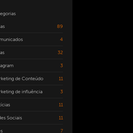
egorias
as
89
municados
4
as
32
tagram
3
keting de Conteúdo
11
keting de influência
3
ícias
11
es Sociais
11
es
7