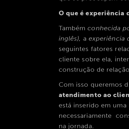
O que é experiência 
Também
conhecida p
inglês),
a
experiência 
seguintes fatores rel
cliente sobre ela, in
construção de relaç
Com isso queremos di
atendimento ao clie
está inserido em uma 
necessariamente cons
na jornada.