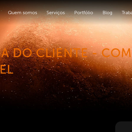
Quem somos
Serviços
Portfólio
Blog
Trab
IA DO CLIENTE - CO
EL