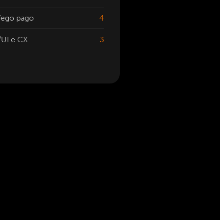
fego pago
4
UI e CX
3